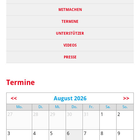
MITMACHEN
TERMINE
UNTERSTÜTZER
VIDEOS
PRESSE
Termine
<<
August 2026
>>
Mo.
Di.
Mi.
Do.
Fr.
Sa.
So.
27
28
29
30
31
1
2
3
4
5
6
7
8
9