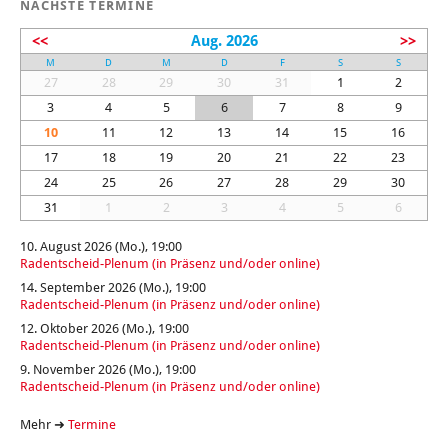
NÄCHSTE TERMINE
<<
Aug. 2026
>>
M
D
M
D
F
S
S
27
28
29
30
31
1
2
3
4
5
6
7
8
9
10
11
12
13
14
15
16
17
18
19
20
21
22
23
24
25
26
27
28
29
30
31
1
2
3
4
5
6
10. August 2026 (Mo.), 19:00
Radentscheid-Plenum (in Präsenz und/oder online)
14. September 2026 (Mo.), 19:00
Radentscheid-Plenum (in Präsenz und/oder online)
12. Oktober 2026 (Mo.), 19:00
Radentscheid-Plenum (in Präsenz und/oder online)
9. November 2026 (Mo.), 19:00
Radentscheid-Plenum (in Präsenz und/oder online)
Mehr ➜
Termine