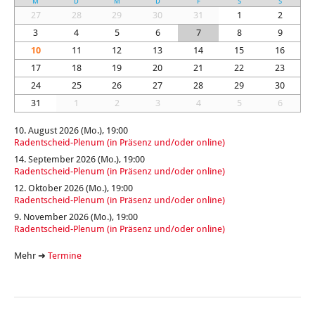
M
D
M
D
F
S
S
27
28
29
30
31
1
2
3
4
5
6
7
8
9
10
11
12
13
14
15
16
17
18
19
20
21
22
23
24
25
26
27
28
29
30
31
1
2
3
4
5
6
10. August 2026 (Mo.), 19:00
Radentscheid-Plenum (in Präsenz und/oder online)
14. September 2026 (Mo.), 19:00
Radentscheid-Plenum (in Präsenz und/oder online)
12. Oktober 2026 (Mo.), 19:00
Radentscheid-Plenum (in Präsenz und/oder online)
9. November 2026 (Mo.), 19:00
Radentscheid-Plenum (in Präsenz und/oder online)
Mehr ➜
Termine