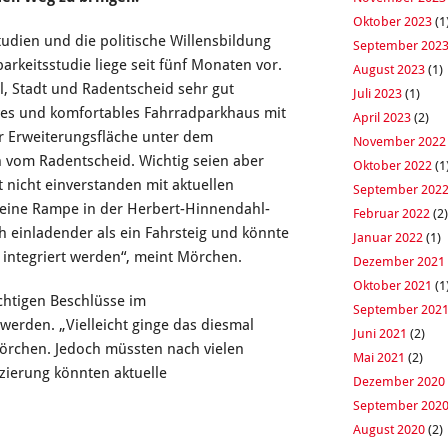
Oktober 2023
(1
udien und die politische Willensbildung
September 202
arkeitsstudie liege seit fünf Monaten vor.
August 2023
(1)
el, Stadt und Radentscheid sehr gut
Juli 2023
(1)
tives und komfortables Fahrradparkhaus mit
April 2023
(2)
r Erweiterungsfläche unter dem
November 2022
n vom Radentscheid. Wichtig seien aber
Oktober 2022
(1
 nicht einverstanden mit aktuellen
September 202
 eine Rampe in der Herbert-Hinnendahl-
Februar 2022
(2)
h einladender als ein Fahrsteig und könnte
Januar 2022
(1)
 integriert werden“, meint Mörchen.
Dezember 2021
Oktober 2021
(1
ichtigen Beschlüsse im
September 202
werden. „Vielleicht ginge das diesmal
Juni 2021
(2)
Mörchen. Jedoch müssten nach vielen
Mai 2021
(2)
nzierung könnten aktuelle
Dezember 2020
September 202
August 2020
(2)