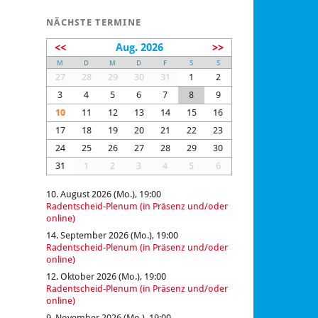
NÄCHSTE TERMINE
<<
Aug. 2026
>>
M
D
M
D
F
S
S
27
28
29
30
31
1
2
3
4
5
6
7
8
9
10
11
12
13
14
15
16
17
18
19
20
21
22
23
24
25
26
27
28
29
30
31
1
2
3
4
5
6
10. August 2026 (Mo.), 19:00
Radentscheid-Plenum (in Präsenz und/oder
online)
14. September 2026 (Mo.), 19:00
Radentscheid-Plenum (in Präsenz und/oder
online)
12. Oktober 2026 (Mo.), 19:00
Radentscheid-Plenum (in Präsenz und/oder
online)
9. November 2026 (Mo.), 19:00