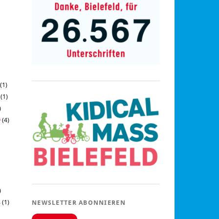
(1)
(1)
)
9
(4)
)
8
(1)
NEWSLETTER ABONNIEREN