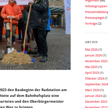
Allgemein
(66)
Arbeitsgruppen
Pressemitteilun
Pressespiegel
(1
Vorträge
(2)
ARCHIV
Mai 2026
(1)
Januar 2026
(1)
November 2025
Mai 2025
(1)
April 2025
(1)
Oktober 2024
(1
September 202
 2023 den Baubeginn der Radstation am
März 2024
(1)
chtete auf dem Bahnhofsplatz eine
Januar 2024
(2)
sparteien und den Oberbürgermeister
Dezember 2023
den Weg zu bringen.
November 2023